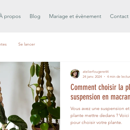
À propos
Blog
Mariage et évènement
Contact
ntes
Se lancer
atelierfougere44
24 janv. 2024
4 min de lectu
Comment choisir la p
suspension en macra
Vous avez une suspension et
plante mettre dedans ? Voici 
pour choisir votre plante.