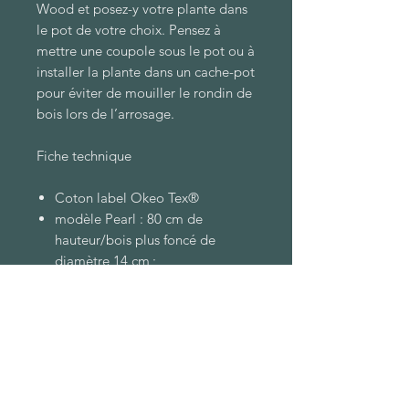
Wood et posez-y votre plante dans
le pot de votre choix. Pensez à
mettre une coupole sous le pot ou à
installer la plante dans un cache-pot
pour éviter de mouiller le rondin de
bois lors de l’arrosage.
Fiche technique
Coton label Okeo Tex®
modèle Pearl : 80 cm de
hauteur/bois plus foncé de
diamètre 14 cm ;
modèle Wave : 90 cm de
hauteur/bois plus clair de
diamètre 15 cm ;
envoi dans un emballage
recyclable ;
à partir de 29 €
fait à la main.