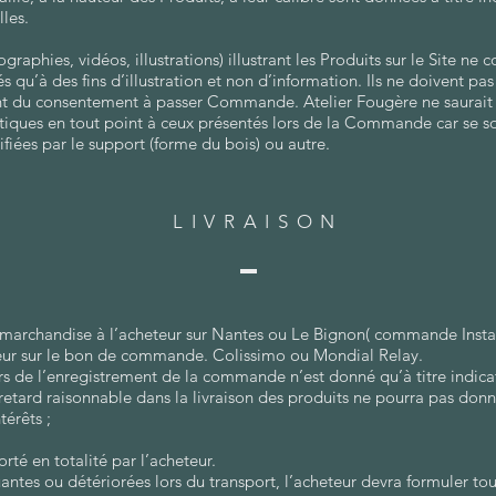
les.
raphies, vidéos, illustrations) illustrant les Produits sur le Site ne
s qu’à des fins d’illustration et non d’information. Ils ne doivent pas
du consentement à passer Commande. Atelier Fougère ne saurait êt
ntiques en tout point à ceux présentés lors de la Commande car se so
fiées par le support (forme du bois) ou autre.
LIVRAISON
la marchandise à l’acheteur sur Nantes ou Le Bignon( commande Insta
eteur sur le bon de commande. Colissimo ou Mondial Relay.
ors de l’enregistrement de la commande n’est donné qu’à titre indica
etard raisonnable dans la livraison des produits ne pourra pas donner
érêts ;
rté en totalité par l’acheteur.
es ou détériorées lors du transport, l’acheteur devra formuler toute