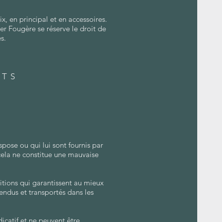
x, en principal et en accessoires.
lier Fougère se réserve le droit de
s.
ITS
spose ou qui lui sont fournis par
 cela ne constitue une mauvaise
itions qui garantissent au mieux
vendus et transportés dans les
dicatif et ne peuvent être