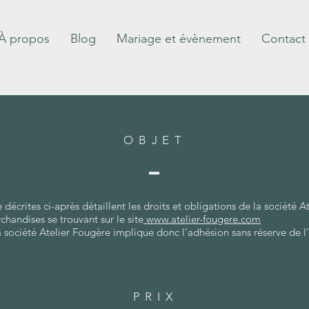
À propos
Blog
Mariage et évènement
Contact
OBJET
décrites ci-après détaillent les droits et obligations de la société A
handises se trouvant sur le site
www.atelier-fougere.com
 société Atelier Fougère implique donc l’adhésion sans réserve de l
PRIX