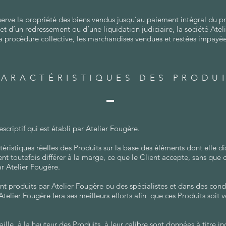
erve la propriété des biens vendus jusqu’au paiement intégral du pri
’objet d’un redressement ou d’une liquidation judiciaire, la société Ate
la procédure collective, les marchandises vendues et restées impayée
ARACTÉRISTIQUES DES PRODU
escriptif qui est établi par Atelier Fougère.
téristiques réelles des Produits sur la base des éléments dont elle di
vent toutefois différer à la marge, ce que le Client accepte, sans que
r Atelier Fougère.
t produits par Atelier Fougère ou des spécialistes et dans des cond
Atelier Fougère fera ses meilleurs efforts afin que ces Produits soit 
aille, à la hauteur des Produits, à leur calibre sont données à titre in