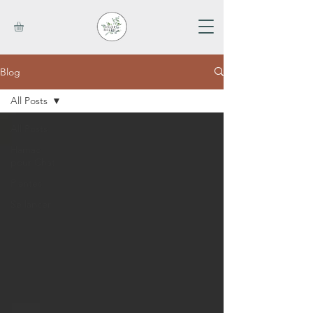
Blog
All Posts
All Posts
Hamac
pour Chat
Plantes
Se lancer