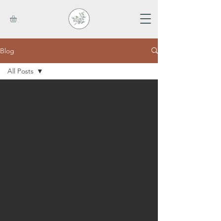
Blog
All Posts
All Posts
Hamac
pour Chat
Plantes
Se lancer